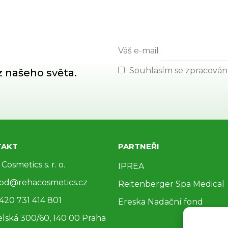
Váš e-mail
Souhlasím se zpracová
z našeho světa.
TAKT
PARTNEŘI
Cosmetics s. r. o.
IPREA
od@rehacosmetics.cz
Reitenberger Spa Medical
 +420 731 414 801
Ereska Nadační fond
lská 300/60, 140 00 Praha