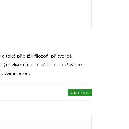
é přiblížili filozofii při tvorbě
rným vlivem na lidské tělo, používáme
odkláníme se...
ČTĚTE VÍCE...