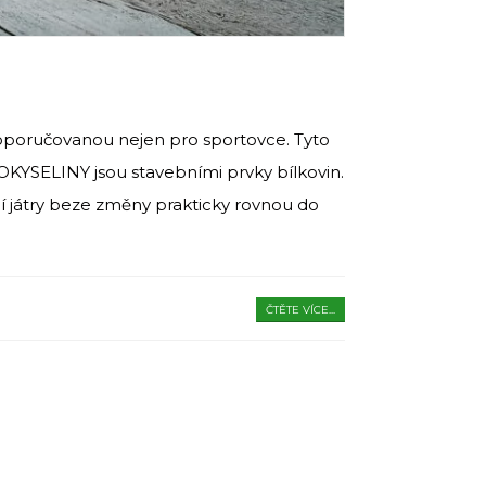
poručovanou nejen pro sportovce. Tyto
NOKYSELINY jsou stavebními prvky bílkovin.
í játry beze změny prakticky rovnou do
ČTĚTE VÍCE...