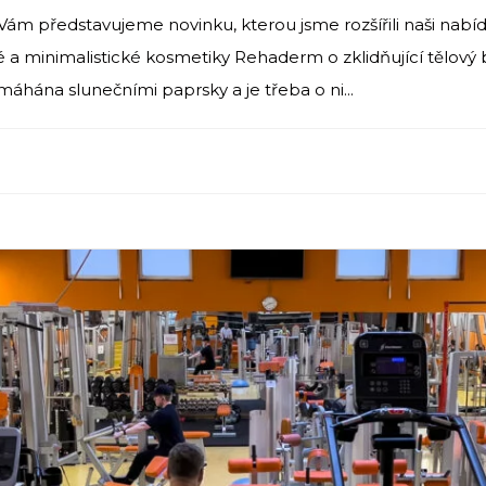
ám představujeme novinku, kterou jsme rozšířili naši nabí
é a minimalistické kosmetiky Rehaderm o zklidňující tělový 
máhána slunečními paprsky a je třeba o ni...