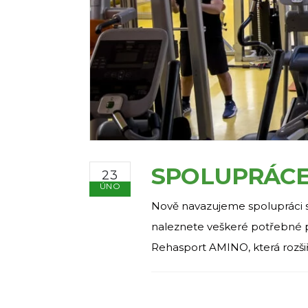
SPOLUPRÁCE
23
ÚNO
Nově navazujeme spolupráci s 
naleznete veškeré potřebné po
Rehasport AMINO, která rozši