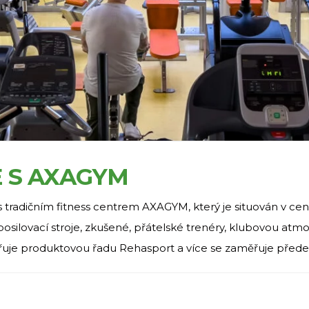
 S AXAGYM
tradičním fitness centrem AXAGYM, který je situován v cen
silovací stroje, zkušené, přátelské trenéry, klubovou atmo
řuje produktovou řadu Rehasport a více se zaměřuje předev