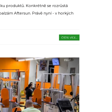
dku produktů. Konkrétně se rozrůstá
balzám Aftersun. Právě nyní - v horkých
ČTĚTE VÍCE...