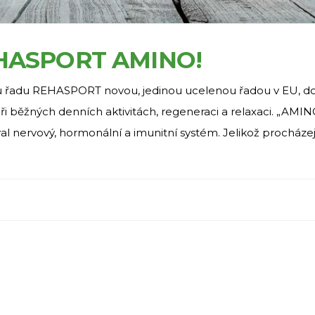
HASPORT AMINO!
u řadu REHASPORT novou, jedinou ucelenou řadou v EU, do
při běžných denních aktivitách, regeneraci a relaxaci. „AMI
l nervový, hormonální a imunitní systém. Jelikož procházej