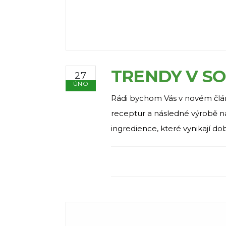
TRENDY V S
27
ÚNO
Rádi bychom Vás v novém článk
receptur a následné výrobě na
ingredience, které vynikají do