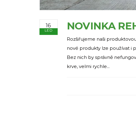
NOVINKA RE
16
LED
Rozšiřujeme naši produktovo
nové produkty lze používat i 
Bez nich by správně nefungova
krve, velmi rychle...