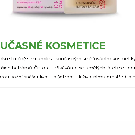
OUČASNÉ KOSMETICE
u stručně seznámili se současným směřováním kosmetiky a tak
šich balzámů. Čistota - zříkáváme se umělých látek se spo
brou kožní snášenlivostí a šetrností k životnímu prostředí a 